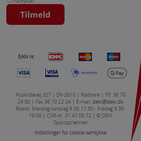
Volleyball
om antal besøg og hvordan hjemmesiden bruges.
Markedsføring
Markedsførings-cookies (tracking-cookies)
indsamler brugerens digitale fodspor på tværs af
flere hjemmesider og registrerer, hvad brugeren
interesserer sig for/søger på for at kunne vise
personrettede annoncer, når denne færdes på
EAN nr.
internettet.
Roskildevej 327 | DK-2610 | Rødovre | Tlf: 36 70
24 00 | Fax 36 70 22 24 | E-mail:
deki@deki.dk
Åbent: Mandag-torsdag 9.30-17.30 - Fredag 9.30-
19.00 | CVR-nr. 31 47 00 72 | © DEKI
Sportspræmier
Indstillinger for cookie-samtykke