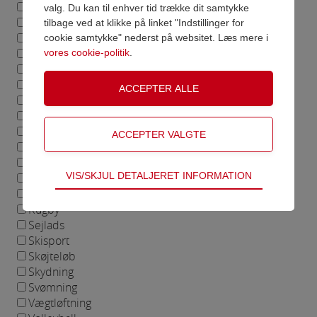
Fodbold
valg. Du kan til enhver tid trække dit samtykke
Golf
tilbage ved at klikke på linket "Indstillinger for
Shop videre
Gå til betaling
Gymnastik
cookie samtykke" nederst på websitet. Læs mere i
Håndbold
vores cookie-politik
.
Hockey
Ishockey
Kajak/roning
Kampsport
Ketchersport
Lystfiskeri
Motorløb
Teknisk
VIS/SKJUL DETALJERET INFORMATION
Petanque
Tekniske cookies er nødvendige for hjemmesidens
RIdning
grundlæggende funktioner som fx navigation,
Rugby
adgangskontrol samt indkøbskurv og kan derfor
Sejlads
ikke fravælges.
Skisport
Skøjteløb
Statistik
Skydning
Statistik-cookies bruges til at optimere design,
Svømning
brugervenlighed og effektiviteten af en
Vægtløftning
hjemmeside. Fx ved at indsamle besøgsstatistik