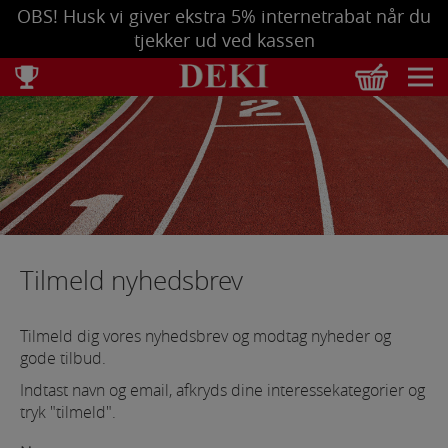
OBS! Husk vi giver ekstra 5% internetrabat når du
tjekker ud ved kassen
Total
DKK
0,00
Tøm kurv
Se bestilling
Tilmeld nyhedsbrev
Tilmeld dig vores nyhedsbrev og modtag nyheder og
gode tilbud.
Indtast navn og email, afkryds dine interessekategorier og
tryk "tilmeld".