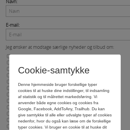
Navn:
E-mail:
Jeg ønsker at modtage særlige nyheder og tilbud om:
Atletik
Baseball
Cookie-samtykke
Billiard
Bordtennis
Bowling
Denne hjemmeside bruger forskellige typer
Bueskydning
cookies til at huske dine indstillinger, til indsamling
Cykling
af statistik og til målrettet markedsføring. Vi
Dans
anvender både egne cookies og cookies fra
Dart
Google, Facebook, AddToAny, Trailhub. Du kan
Diverse
give samtykke til alle eller udvalgte typer af cookies
Dyr
nedenfor, hvor du også kan læse om de forskellige
Fægtning
VAREN ER NU LAGT I KURV
typer cookies. Vi bruger en cookie til at huske dit