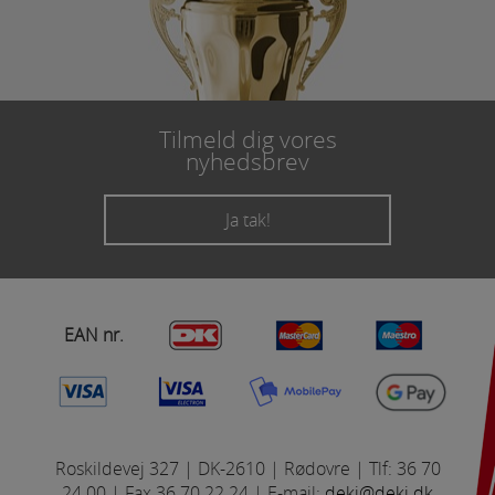
Tilmeld dig vores
nyhedsbrev
Ja tak!
EAN nr.
Roskildevej 327 | DK-2610 | Rødovre | Tlf: 36 70
24 00 | Fax 36 70 22 24 | E-mail:
deki@deki.dk