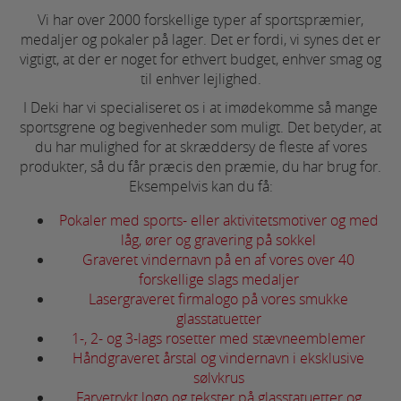
Vi har over 2000 forskellige typer af sportspræmier,
medaljer og pokaler på lager. Det er fordi, vi synes det er
vigtigt, at der er noget for ethvert budget, enhver smag og
til enhver lejlighed.
I Deki har vi specialiseret os i at imødekomme så mange
sportsgrene og begivenheder som muligt. Det betyder, at
du har mulighed for at skræddersy de fleste af vores
produkter, så du får præcis den præmie, du har brug for.
Eksempelvis kan du få:
Pokaler med sports- eller aktivitetsmotiver og med
låg, ører og gravering på sokkel
Graveret vindernavn på en af vores over 40
forskellige slags medaljer
Lasergraveret firmalogo på vores smukke
glasstatuetter
1-, 2- og 3-lags rosetter med stævneemblemer
Håndgraveret årstal og vindernavn i eksklusive
sølvkrus
Farvetrykt logo og tekster på glasstatuetter og