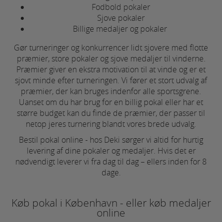
Fodbold pokaler
Statistik-cookies bruges til at optimere design,
Sjove pokaler
brugervenlighed og effektiviteten af en
Billige medaljer og pokaler
hjemmeside. Fx ved at indsamle besøgsstatistik
om antal besøg og hvordan hjemmesiden bruges.
Gør turneringer og konkurrencer lidt sjovere med flotte
præmier, store pokaler og sjove medaljer til vinderne.
Markedsføring
Præmier giver en ekstra motivation til at vinde og er et
Markedsførings-cookies (tracking-cookies)
sjovt minde efter turneringen. Vi fører et stort udvalg af
indsamler brugerens digitale fodspor på tværs af
præmier, der kan bruges indenfor alle sportsgrene.
flere hjemmesider og registrerer, hvad brugeren
Uanset om du har brug for en billig pokal eller har et
interesserer sig for/søger på for at kunne vise
større budget kan du finde de præmier, der passer til
personrettede annoncer, når denne færdes på
netop jeres turnering blandt vores brede udvalg.
internettet.
Bestil pokal online - hos Deki sørger vi altid for hurtig
levering af dine pokaler og medaljer. Hvis det er
nødvendigt leverer vi fra dag til dag – ellers inden for 8
dage.
Køb pokal i København - eller køb medaljer
online