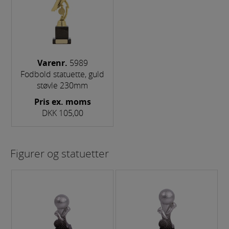
Markedsføring
Markedsførings-cookies (tracking-cookies)
indsamler brugerens digitale fodspor på tværs af
flere hjemmesider og registrerer, hvad brugeren
interesserer sig for/søger på for at kunne vise
Varenr.
5989
personrettede annoncer, når denne færdes på
Fodbold statuette, guld
internettet.
støvle 230mm
Pris ex. moms
DKK 105,00
Figurer og statuetter