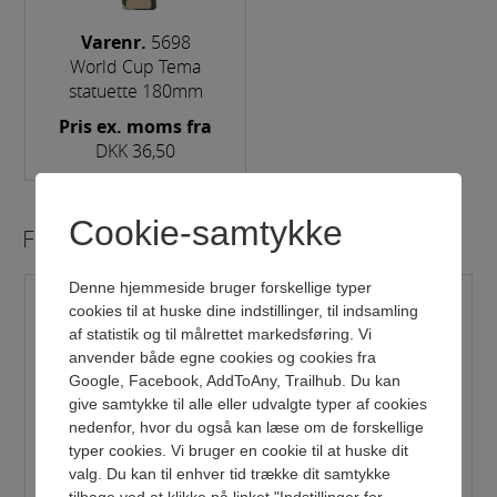
Varenr.
5698
World Cup Tema
statuette 180mm
Pris ex. moms fra
DKK 36,50
Cookie-samtykke
Figurer og statuetter
Denne hjemmeside bruger forskellige typer
cookies til at huske dine indstillinger, til indsamling
af statistik og til målrettet markedsføring. Vi
anvender både egne cookies og cookies fra
Google, Facebook, AddToAny, Trailhub. Du kan
give samtykke til alle eller udvalgte typer af cookies
nedenfor, hvor du også kan læse om de forskellige
VAREN ER NU LAGT I KURV
typer cookies. Vi bruger en cookie til at huske dit
Varenr.
5985
Varenr.
5986
valg. Du kan til enhver tid trække dit samtykke
Fodbold statuette, guld
Fodbold statuette, sølv