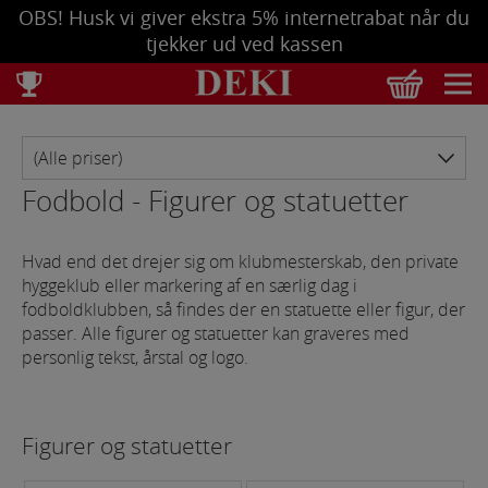
OBS! Husk vi giver ekstra 5% internetrabat når du
tjekker ud ved kassen
Total
DKK
0,00
Tøm kurv
Se bestilling
Fodbold - Figurer og statuetter
Hvad end det drejer sig om klubmesterskab, den private
hyggeklub eller markering af en særlig dag i
fodboldklubben, så findes der en statuette eller figur, der
passer. Alle figurer og statuetter kan graveres med
personlig tekst, årstal og logo.
Figurer og statuetter