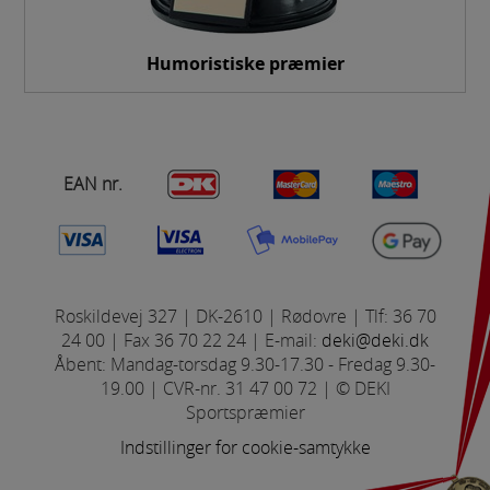
om antal besøg og hvordan hjemmesiden bruges.
Humoristiske præmier
Markedsføring
Markedsførings-cookies (tracking-cookies)
indsamler brugerens digitale fodspor på tværs af
flere hjemmesider og registrerer, hvad brugeren
interesserer sig for/søger på for at kunne vise
EAN nr.
personrettede annoncer, når denne færdes på
internettet.
Roskildevej 327 | DK-2610 | Rødovre | Tlf: 36 70
24 00 | Fax 36 70 22 24 | E-mail:
deki@deki.dk
Åbent: Mandag-torsdag 9.30-17.30 - Fredag 9.30-
19.00 | CVR-nr. 31 47 00 72 | © DEKI
Sportspræmier
Indstillinger for cookie-samtykke