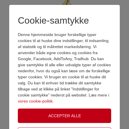
Cookie-samtykke
Denne hjemmeside bruger forskellige typer
cookies til at huske dine indstillinger, til indsamling
af statistik og til målrettet markedsføring. Vi
FastFix Statuette guld
anvender både egne cookies og cookies fra
Varenr.
6347-F425G
Google, Facebook, AddToAny, Trailhub. Du kan
give samtykke til alle eller udvalgte typer af cookies
Tilføj antal
nedenfor, hvor du også kan læse om de forskellige
VAREN ER NU LAGT I KURV
typer cookies. Vi bruger en cookie til at huske dit
Pris ex. moms
DKK 55,00
valg. Du kan til enhver tid trække dit samtykke
Pris inkl. moms
DKK 68,75
tilbage ved at klikke på linket "Indstillinger for
Shop videre
Gå til betaling
cookie samtykke" nederst på websitet. Læs mere i
Gravering
Vælg gravering
vores cookie-politik
.