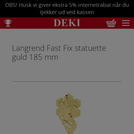
OBS! Husk vi giver ekstra 5% internetrabat når du
tjekker ud ved kassen
Total
DKK
0,00
Langrend Fast Fix statuette
Tøm kurv
Se bestilling
guld 185 mm