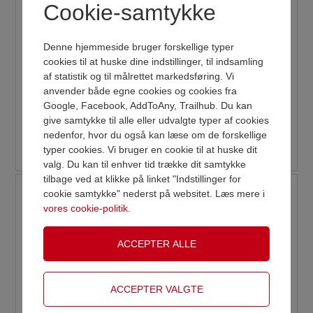
Cookie-samtykke
Denne hjemmeside bruger forskellige typer
cookies til at huske dine indstillinger, til indsamling
af statistik og til målrettet markedsføring. Vi
anvender både egne cookies og cookies fra
Varenr.
7134
Varenr.
7135
Google, Facebook, AddToAny, Trailhub. Du kan
sølvplet stage h 50 mm
sølvplet stage h 70 mm
give samtykke til alle eller udvalgte typer af cookies
nedenfor, hvor du også kan læse om de forskellige
Pris ex. moms
Pris ex. moms
VAREN ER NU LAGT I KURV
typer cookies. Vi bruger en cookie til at huske dit
DKK 160,00
DKK 170,00
valg. Du kan til enhver tid trække dit samtykke
tilbage ved at klikke på linket "Indstillinger for
Shop videre
Gå til betaling
cookie samtykke" nederst på websitet. Læs mere i
vores cookie-politik
.
Varenr.
7136
Varenr.
7137
sølvplet stage h 100
sølvplet stage h 130