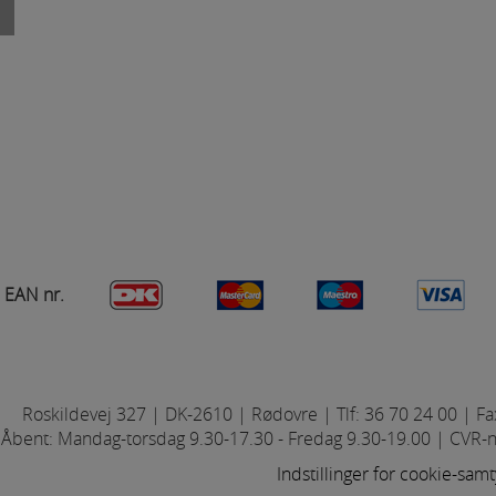
s til at optimere design, brugervenlighed og effektiviteten af en hjemme
tik om antal besøg og hvordan hjemmesiden bruges.
bold
Dame fodbold
Fodbold
ng
 (tracking-cookies) indsamler brugerens digitale fodspor på tværs af 
eren interesserer sig for/søger på for at kunne vise personrettede ann
A
= Normal skrift
B
= Kursiv skrift
C
= Cirkel/bue opstart 40,-
EAN nr.
Kegler
BADMINTON
Roskildevej 327 | DK-2610 | Rødovre | Tlf: 36 70 24 00 | Fa
Åbent: Mandag-torsdag 9.30-17.30 - Fredag 9.30-19.00 | CVR-
Indstillinger for cookie-sam