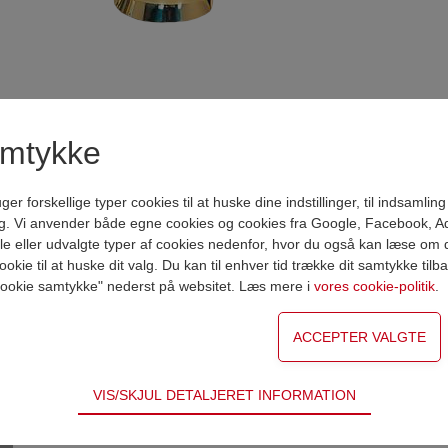
amtykke
forskellige typer cookies til at huske dine indstillinger, til indsamling af
OTIV
g. Vi anvender både egne cookies og cookies fra Google, Facebook, A
VAREN ER NU LAGT I KURV
lle eller udvalgte typer af cookies nedenfor, hvor du også kan læse om d
okie til at huske dit valg. Du kan til enhver tid trække dit samtykke tilb
or cookie samtykke" nederst på websitet. Læs mere i
vores cookie-politik
.
Shop videre
Gå til betaling
RAVERING
 fx gravering i skålen
VIS/SKJUL DETALJERET INFORMATION
ødvendige for hjemmesidens grundlæggende funktioner som fx navigati
st
Vælg mellem
A
B
C
n derfor ikke fravælges.