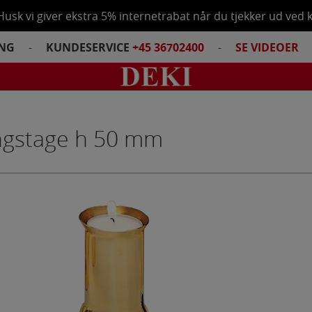
Husk vi giver ekstra 5% internetrabat når du tjekker ud ved 
ING
-
KUNDESERVICE
+45 36702400
-
SE VIDEOER
Total
ngstage h 50 mm
Tøm kurv