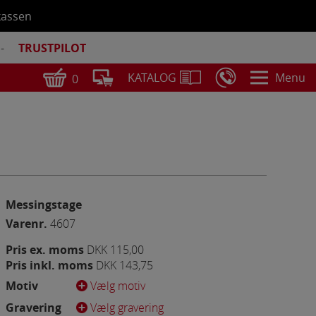
kassen
-
TRUSTPILOT
Menu
KATALOG
0
DKK
0,00
Se bestilling
Messingstage
Varenr.
4607
Pris ex. moms
DKK 115,00
Pris inkl. moms
DKK 143,75
Motiv
Vælg motiv
Gravering
Vælg gravering