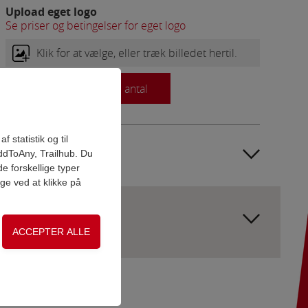
Upload eget logo
Se priser og betingelser for eget logo
Klik for at vælge, eller træk billedet hertil.
Tilføj antal
 statistik og til
ddToAny, Trailhub. Du
e forskellige typer
age ved at klikke på
on, adgangskontrol
Valgt skrift:
Type I A