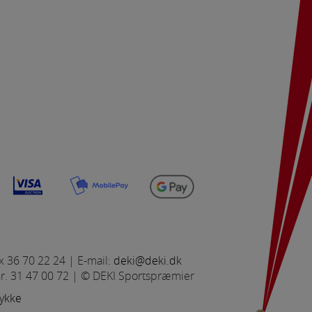
Antal:
0
Tegn ex/inkl. moms:
2,65 (3,31)
Pris ex/inkl. moms:
0,00 (0,00)
side. Fx ved at
Vare nr:
930,00
Valuta:
DKK
Dame boule
Herre boule
flere hjemmesider og
oncer, når denne færdes
Bordtennis
Dame håndbold
x 36 70 22 24 | E-mail:
deki@deki.dk
nr. 31 47 00 72 | © DEKI Sportspræmier
tykke