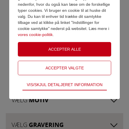
nedenfor, hvor du også kan læse om de forskellige
Pris ex. moms
DKK 88,00
VAREN ER NU LAGT I KURV
typer cookies. Vi bruger en cookie til at huske dit
Pris inkl. moms
DKK 110,00
valg. Du kan til enhver tid trække dit samtykke
tilbage ved at klikke på linket "Indstillinger for
Motiv
Vælg motiv
Shop videre
Gå til betaling
cookie samtykke" nederst på websitet. Læs mere i
Gravering
Vælg gravering
vores cookie-politik
.
Upload eget logo
Se priser og betingelser for eget logo
Klik for at vælge, eller træk billedet hertil.
Tilføj antal
Teknisk
VIS/SKJUL DETALJERET INFORMATION
Tekniske cookies er nødvendige for hjemmesidens
grundlæggende funktioner som fx navigation,
VÆLG
MOTIV
adgangskontrol samt indkøbskurv og kan derfor
ikke fravælges.
Statistik
VÆLG
GRAVERING