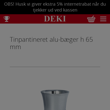
OBS! Husk vi giver ekstra 5% internetrabat når du
tjekker ud ved kassen
Total
DKK
0,00
Tinpantineret alu-bæger h 65
Tøm kurv
Se bestilling
mm