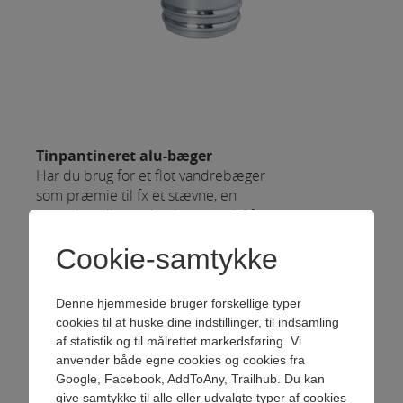
Tinpantineret alu-bæger
Har du brug for et flot vandrebæger
som præmie til fx et stævne, en
turnering eller en konkurrence? Så
er vores bægre i aluminium med
Cookie-samtykke
gravering – fx med modtagernes
navne, turnering og årstal, et
velegnet og populært hædersbevis
Denne hjemmeside bruger forskellige typer
til vinderne. Du kan vælge mellem
cookies til at huske dine indstillinger, til indsamling
forskellige skrifttyper i din gravering,
af statistik og til målrettet markedsføring. Vi
så du kan skræddersy dit bæger, så
anvender både egne cookies og cookies fra
det passer til din smag.
Google, Facebook, AddToAny, Trailhub. Du kan
Varenr.
1140
give samtykke til alle eller udvalgte typer af cookies