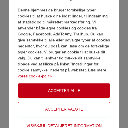
sølv og rød giver pokalen et
eksklusivt, levende udtryk, der skiller
Denne hjemmeside bruger forskellige typer
sig ud på præmiebordet. Denne
cookies til at huske dine indstillinger, til indsamling
model kommer med låg og giver
af statistik og til målrettet markedsføring. Vi
mulighed for et valgfrit sports motiv
anvender både egne cookies og cookies fra
eller eget logo.
Google, Facebook, AddToAny, Trailhub. Du kan
Pokalen står stabilt på en klassisk
give samtykke til alle eller udvalgte typer af cookies
sokkel, som kan graveres med navn,
nedenfor, hvor du også kan læse om de forskellige
VAREN ER NU LAGT I KURV
typer cookies. Vi bruger en cookie til at huske dit
titel eller begivenhed – en flot og
valg. Du kan til enhver tid trække dit samtykke
personlig afslutning, der fremhæver
tilbage ved at klikke på linket "Indstillinger for
enhver præstation.
Shop videre
Gå til betaling
cookie samtykke" nederst på websitet. Læs mere i
Jasper er oplagt som præmie ved
vores cookie-politik
.
både sportsturneringer,
klubarrangementer og events, hvor
man ønsker en klassisk pokal med
et moderne twist.
Kommer også uden låg - se dem
her
Nyheder
Teknisk
Motiv
VIS/SKJUL DETALJERET INFORMATION
Vælg motiv