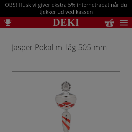
OBS! Husk vi giver ekstra 5% internetrabat når du
tjekker ud ved kassen
Total
DKK
0,00
Jasper Pokal m. låg 505 mm
Tøm kurv
Se bestilling