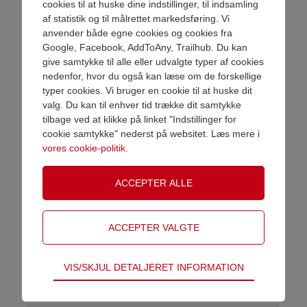
Pulæder.
cookies til at huske dine indstillinger, til indsamling
af statistik og til målrettet markedsføring. Vi
Bæltet har stærk velcro lukning og
anvender både egne cookies og cookies fra
måler 20 x 128 cm.
Google, Facebook, AddToAny, Trailhub. Du kan
Bemærk;
give samtykke til alle eller udvalgte typer af cookies
nedenfor, hvor du også kan læse om de forskellige
- Gravering laves på det store motiv i
VAREN ER NU LAGT I KURV
typer cookies. Vi bruger en cookie til at huske dit
midten - ved valg af motiv BB6 ellers
valg. Du kan til enhver tid trække dit samtykke
laves gravering på de to plader over
tilbage ved at klikke på linket "Indstillinger for
og under det store motiv.
Shop videre
Gå til betaling
cookie samtykke" nederst på websitet. Læs mere i
- Motiver kan også placeres i
vores cookie-politik
.
siderne. Vælg mellem vores 137
forskellige motiver. Skriv i
bemærkningsfeltet hvilke ønsker du
har.
Motiv
Vælg motiv
Gravering
Vælg gravering
Teknisk
VIS/SKJUL DETALJERET INFORMATION
Upload eget logo
Tekniske cookies er nødvendige for hjemmesidens
Se priser og betingelser for eget logo
grundlæggende funktioner som fx navigation,