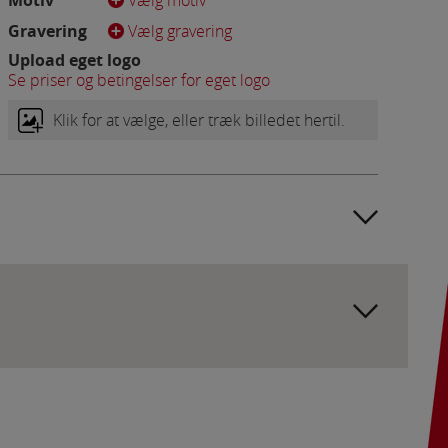
Motiv
Vælg motiv
Gravering
Vælg gravering
side. Fx ved at
Upload eget logo
Se priser og betingelser for eget logo
Klik for at vælge, eller træk billedet hertil.
flere hjemmesider og
oncer, når denne færdes
Valgt skrift:
Type I A
Antal:
0
Tegn ex/inkl. moms:
1,35 (1,69)