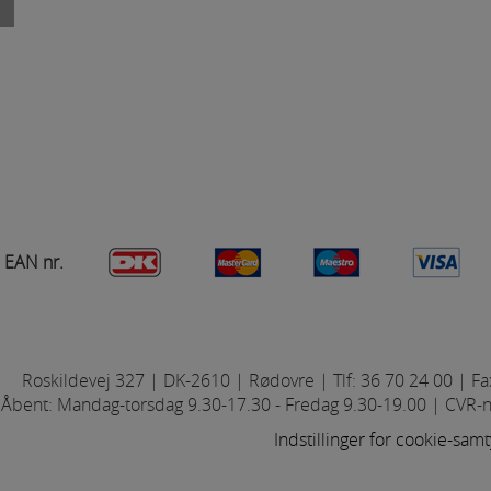
bold
Dame fodbold
Fodbold
A
= Normal skrift
B
= Kursiv skrift
C
= Cirkel/bue opstart 40,-
EAN nr.
Kegler
BADMINTON
Roskildevej 327 | DK-2610 | Rødovre | Tlf: 36 70 24 00 | Fa
Åbent: Mandag-torsdag 9.30-17.30 - Fredag 9.30-19.00 | CVR-
Indstillinger for cookie-sam