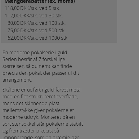
Mængderabatter (ex. moms)
118,00
DKK/stk. ved 5 stk.
112,00
DKK/stk. ved 30 stk.
80,00
DKK/stk. ved 100 stk.
75,00
DKK/stk. ved 500 stk.
62,00
DKK/stk. ved 1000 stk.
En moderne pokalserie i guld.
Serien består af 7 forskellige
størrelser, så du nemt kan finde
præcis den pokal, der passer til dit
arrangement.
Skålene er udført i guld-farvet metal
med en flot struktureret overflade,
mens det skinnende plast
mellemstykke giver pokalerne et
moderne udtryk. Monteret på en
sort stensokkel står pokalerne stabilt
og fremtræder præcist så
imponerende, som en præmie bør.