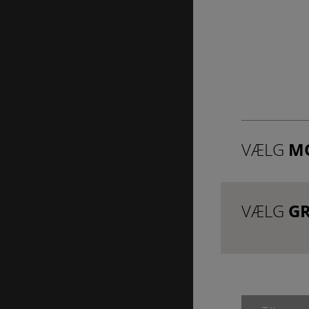
Statistik
Statistik-cookies bruge
indsamle besøgsstatis
Markedsføri
Markedsførings-cookies
registrerer, hvad brug
på internettet.
M
VÆLG
G
VÆLG
Graveringstek