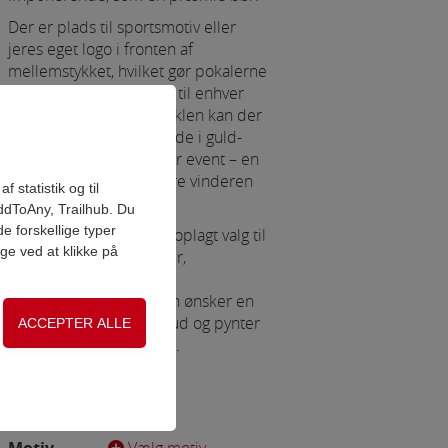
Der er plads til sportsmotiv eller
jeres eget logo i fronten af
mellemstykket, hvilket gør pokalerne
personlige og relevante til enhver
sport eller hobby. På soklen kan der
tilføjes en graveringsplade i guld-
look med navn, titel eller event – en
elegant måde at markere vinderen
 statistik og til
på.
ddToAny, Trailhub. Du
e forskellige typer
Denne pokalserie er et oplagt valg til
age ved at klikke på
turneringer, klubstævner,
mesterskaber og andre
begivenheder, hvor man ønsker en
præmie, der skiller sig ud og pynter
på ethvert præmiebord.
on, adgangskontrol
Se hele serien
her