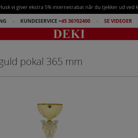
Husk vi giver ekstra 5% internetrabat når du tjekker ud ved 
ING
-
KUNDESERVICE
+45 36702400
-
SE VIDEOER
Total
guld pokal 365 mm
Tøm kurv