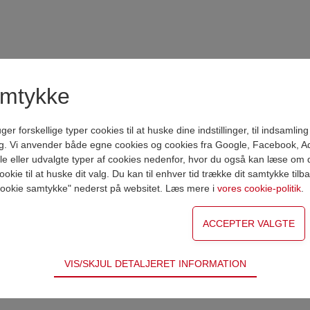
amtykke
forskellige typer cookies til at huske dine indstillinger, til indsamling af
g. Vi anvender både egne cookies og cookies fra Google, Facebook, A
VAREN ER NU LAGT I KURV
lle eller udvalgte typer af cookies nedenfor, hvor du også kan læse om d
okie til at huske dit valg. Du kan til enhver tid trække dit samtykke tilb
or cookie samtykke" nederst på websitet. Læs mere i
vores cookie-politik
.
Shop videre
Gå til betaling
VIS/SKJUL DETALJERET INFORMATION
ødvendige for hjemmesidens grundlæggende funktioner som fx navigati
n derfor ikke fravælges.