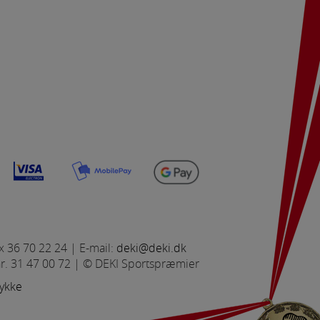
Pris ex/inkl. moms:
0,00 (0,00)
Vare nr:
920,00
Valuta:
DKK
Dame boule
Herre boule
Bordtennis
Dame håndbold
x 36 70 22 24 | E-mail:
deki@deki.dk
nr. 31 47 00 72 | © DEKI Sportspræmier
tykke