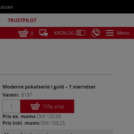
kassen
-
TRUSTPILOT
Menu
KATALOG
0
DKK
0,00
Se bestilling
Moderne pokalserie i guld – 7 størrelser
Varenr.
8197
Tilføj antal
Pris ex. moms
DKK 125,00
Pris inkl. moms
DKK 156,25