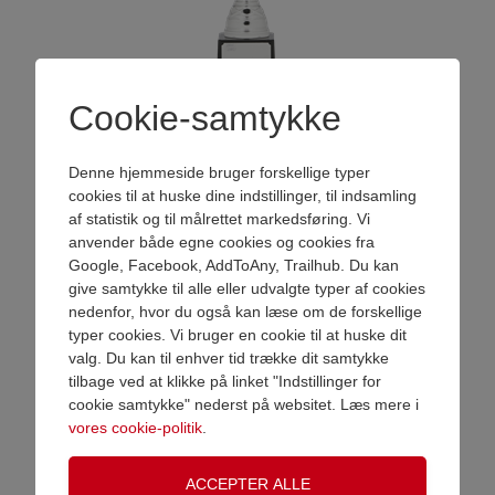
Cookie-samtykke
sølvfarvet luksuspokaler uden låg
Denne hjemmeside bruger forskellige typer
Varenr.
8817
cookies til at huske dine indstillinger, til indsamling
af statistik og til målrettet markedsføring. Vi
Tilføj antal
anvender både egne cookies og cookies fra
Pris ex. moms
DKK 420,00
Google, Facebook, AddToAny, Trailhub. Du kan
Pris inkl. moms
give samtykke til alle eller udvalgte typer af cookies
DKK 525,00
nedenfor, hvor du også kan læse om de forskellige
VAREN ER NU LAGT I KURV
Se alle størrelser i serien
typer cookies. Vi bruger en cookie til at huske dit
her
valg. Du kan til enhver tid trække dit samtykke
Gravering
Vælg gravering
tilbage ved at klikke på linket "Indstillinger for
Shop videre
Gå til betaling
Upload eget logo
cookie samtykke" nederst på websitet. Læs mere i
Se priser og betingelser for eget logo
vores cookie-politik
.
Klik for at vælge, eller træk billedet hertil.