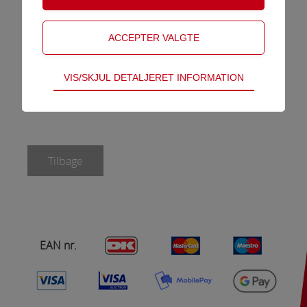
VÆLG
GRAVERING
Teknisk
VIS/SKJUL DETALJERET INFORMATION
Tekniske cookies er nødvendige for hjemmesidens
grundlæggende funktioner som fx navigation,
adgangskontrol samt indkøbskurv og kan derfor
Graveringstekst
ikke fravælges.
Tilbage
Statistik
Statistik-cookies bruges til at optimere design,
brugervenlighed og effektiviteten af en
hjemmeside. Fx ved at indsamle besøgsstatistik
om antal besøg og hvordan hjemmesiden bruges.
EAN nr.
Markedsføring
Markedsførings-cookies (tracking-cookies)
indsamler brugerens digitale fodspor på tværs af
flere hjemmesider og registrerer, hvad brugeren
Vælg mellem
A
B
C