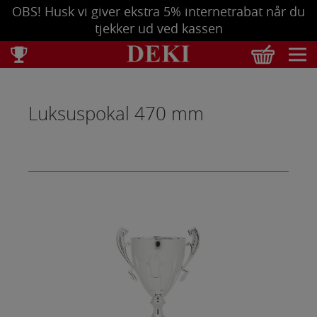
OBS! Husk vi giver ekstra 5% internetrabat når du
tjekker ud ved kassen
Total
DKK
0,00
Luksuspokal 470 mm
Tøm kurv
Se bestilling