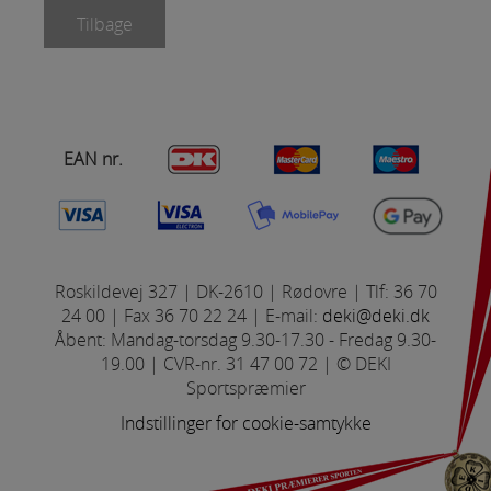
Tilbage
EAN nr.
Vælg mellem
A
B
C
Roskildevej 327 | DK-2610 | Rødovre | Tlf: 36 70
24 00 | Fax 36 70 22 24 | E-mail:
deki@deki.dk
Åbent: Mandag-torsdag 9.30-17.30 - Fredag 9.30-
19.00 | CVR-nr. 31 47 00 72 | © DEKI
Sportspræmier
Indstillinger for cookie-samtykke
A
= Normal skrift