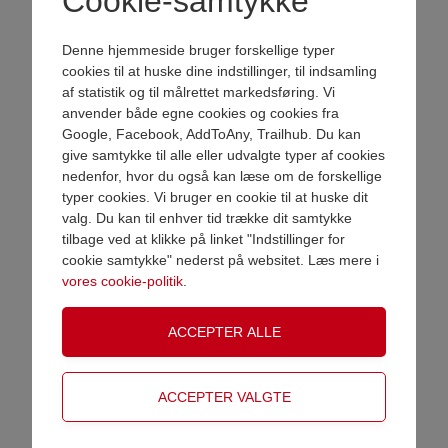
Cookie-samtykke
markere vigtige milepæle eller
ekstraordinære indsatser.
Denne hjemmeside bruger forskellige typer
Fortjenstmedaljer gives ofte som
cookies til at huske dine indstillinger, til indsamling
af statistik og til målrettet markedsføring. Vi
anerkendelse for vedholdende
anvender både egne cookies og cookies fra
indsats, langvarig loyalitet,
Google, Facebook, AddToAny, Trailhub. Du kan
enestående præstationer eller
give samtykke til alle eller udvalgte typer af cookies
værdifulde bidrag i foreninger,
nedenfor, hvor du også kan læse om de forskellige
virksomheder, sportsklubber eller
VAREN ER NU LAGT I KURV
typer cookies. Vi bruger en cookie til at huske dit
organisationer. Det er en medalje,
valg. Du kan til enhver tid trække dit samtykke
der signalerer, at modtagerens
tilbage ved at klikke på linket "Indstillinger for
indsats er noget helt særligt og værd
Shop videre
Gå til betaling
cookie samtykke" nederst på websitet. Læs mere i
at mindes.
vores cookie-politik
.
At vælge en medalje i høj kvalitet
som denne understreger
betydningen af det øjeblik, den
gives. Den bliver ikke blot en
præmie, men et varigt symbol på
ære, respekt og taknemmelighed.