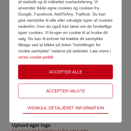
design, der falder naturligt i et med
af statistik og til målrettet markedsføring. Vi
træet og egner sig både til tekst og
anvender både egne cookies og cookies fra
logo. Uv-print giver mulighed for
Google, Facebook, AddToAny, Trailhub. Du kan
tilføje farve, som giver en god
give samtykke til alle eller udvalgte typer af cookies
kontrast til træets naturlige farve.
nedenfor, hvor du også kan læse om de forskellige
VAREN ER NU LAGT I KURV
typer cookies. Vi bruger en cookie til at huske dit
Træ awards kan graveres på alle
valg. Du kan til enhver tid trække dit samtykke
sider og kan bruges til firma awards,
tilbage ved at klikke på linket "Indstillinger for
vandrepokal eller blot en særlig
Shop videre
Gå til betaling
cookie samtykke" nederst på websitet. Læs mere i
anderkendelse ud i
vores cookie-politik
.
sportsforeningerne.
Med træ kommer også en variation i
udtrukket og 2 af disse awards vil
derfor aldrig være helt ens - dog kan
vi garantere at årene i træet bidrage
til deres skønhed.
Pokalen måler 6 x 6 x 24 cm
Teknisk
VIS/SKJUL DETALJERET INFORMATION
Tekniske cookies er nødvendige for hjemmesidens
Gravering
Vælg gravering
grundlæggende funktioner som fx navigation,
Upload eget logo
adgangskontrol samt indkøbskurv og kan derfor