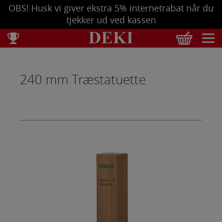
OBS! Husk vi giver ekstra 5% internetrabat når du
tjekker ud ved kassen
Total
DKK
0,00
240 mm Træstatuette
Tøm kurv
Se bestilling