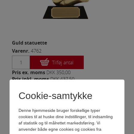
Guld statuette
Varenr.
4762
Tilføj antal
Pris ex. moms
DKK 350,00
Pris inkl. moms
DKK 437,50
En moderne og anderledes serie af
Cookie-samtykke
statuetter, der på en enkel måde
symboliserer både samarbejde og
anerkendelse. Figurerne er udført i
Denne hjemmeside bruger forskellige typer
cookies til at huske dine indstillinger, til indsamling
resin med et flot guld-look og
af statistik og til målrettet markedsføring. Vi
monteret på en klassisk sort fod,
anvender både egne cookies og cookies fra
som giver et stilrent og tidløst