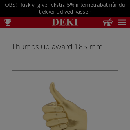
OBS! Husk vi giver ekstra 5% internetrabat når du
tjekker ud ved kassen
Total
DKK
0,00
Thumbs up award 185 mm
Tøm kurv
Se bestilling