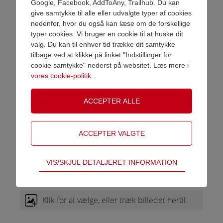
Google, Facebook, AddToAny, Trailhub. Du kan
udtryk.
give samtykke til alle eller udvalgte typer af cookies
Tommel Op-figuren står som et klart
nedenfor, hvor du også kan læse om de forskellige
symbol på ros, motivation og succes.
VAREN ER NU LAGT I KURV
typer cookies. Vi bruger en cookie til at huske dit
Denne award er velegnede til alt fra
valg. Du kan til enhver tid trække dit samtykke
firmaevents og teambuilding-
tilbage ved at klikke på linket "Indstillinger for
Shop videre
Gå til betaling
arrangementer til foreningsarbejde
cookie samtykke" nederst på websitet. Læs mere i
og uformelle konkurrencer.
vores cookie-politik
.
Statuetterne kan personliggøres
med gravering på en elegant
guldplade på soklen, hvilket gør
dem til en unik og mindeværdig
præmie.
Gravering
Vælg gravering
Teknisk
VIS/SKJUL DETALJERET INFORMATION
Upload eget logo
Tekniske cookies er nødvendige for hjemmesidens
Se priser og betingelser for eget logo
grundlæggende funktioner som fx navigation,
adgangskontrol samt indkøbskurv og kan derfor
Klik for at vælge, eller træk billedet hertil.
ikke fravælges.